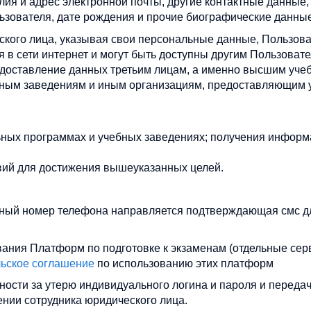
ия и адрес электронной почты, другие контактные данные,
ьзователя, дате рождения и прочие биографические данные
ского лица, указывая свои персональные данные, Пользов
ся в сети интернет и могут быть доступны другим Пользоват
едоставление данных третьим лицам, а именно высшим уч
ным заведениям и иным организациям, предоставляющим 
ных программах и учебных заведениях; получения инфор
вий для достижения вышеуказанных целей.
анный номер телефона направляется подтверждающая смс д
ования Платформ по подготовке к экзаменам (отдельные се
ьское соглашение
по использованию этих платформ
нности за утерю индивидуального логина и пароля и переда
ении сотрудника юридического лица.