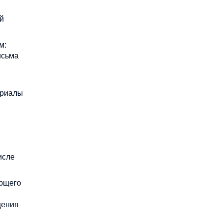
й
м:
исьма
ериалы
исле
ующего
щения