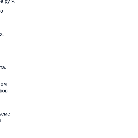
а.ру“».
бо
х.
та.
вом
фов
ъеме
м