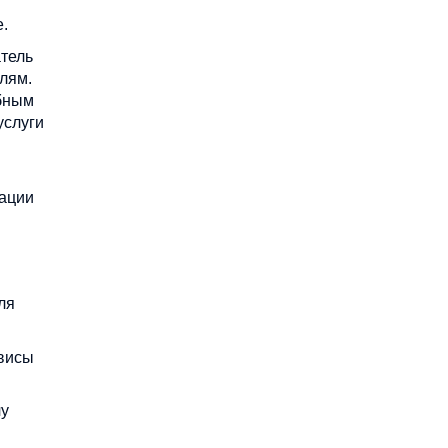
.
атель
елям.
ебным
услуги
мации
ля
рвисы
чу