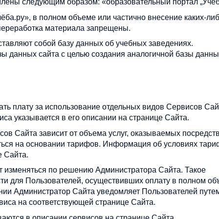
млены следующим образом: «образовательный портал „Учёб
ёба.ру», в полном объеме или частично внесение каких-ли
 переработка материала запрещены.
тавляют собой базу данных об учебных заведениях.
зы данных сайта с целью создания аналогичной базы данны
ать плату за использование отдельных видов Сервисов Сай
иса указывается в его описании на странице Сайта.
сов Сайта зависит от объема услуг, оказываемых посредст
ться на основании тарифов. Информация об условиях тари
е Сайта.
ет изменяться по решению Администратора Сайта. Такое
сти для Пользователей, осуществивших оплату в полном об
нии Администратор Сайта уведомляет Пользователей путе
виса на соответствующей странице Сайта.
ваются в описании сервисов на странице Сайта.