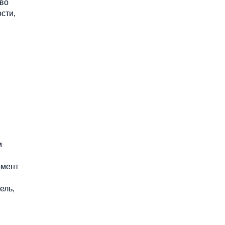
аво
сти,
м
омент
ель,