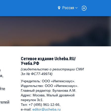
Россия
Сетевое издание Ucheba.RU/
Учеба.РФ
(свидетельство о регистрации СМИ
е
Эл № ФС77-49974)
м,
Учредитель: ООО «Импексхаус».
Издательство: ООО «Импексхаус».
йте
Главный редактор: Буланова А.М.
Адрес: Москва, Малый дровяной
переулок 3с1.
телей
Тел: +7 (495) 961-12-66,
e-mail:
editor@ucheba.ru