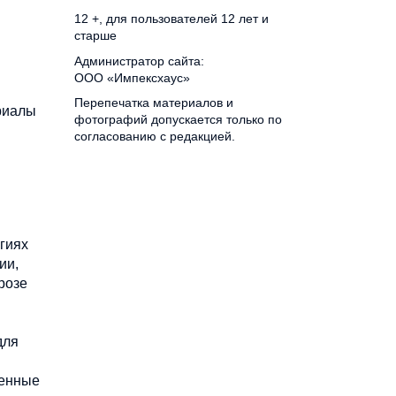
12 +, для пользователей 12 лет и
старше
Администратор сайта:
ООО «Импексхаус»
Перепечатка материалов и
риалы
фотографий допускается только по
согласованию с редакцией.
гиях
ии,
розе
для
ренные