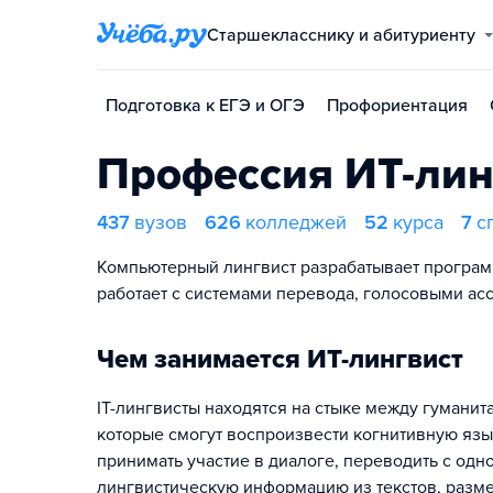
Старшекласснику и абитуриенту
Подготовка к ЕГЭ и ОГЭ
Профориентация
Профессия ИТ-лин
437
вузов
626
колледжей
52
курса
7
с
Компьютерный лингвист разрабатывает програм
работает с системами перевода, голосовыми асс
Чем занимается ИТ-лингвист
IT-лингвисты находятся на стыке между гуманит
которые смогут воспроизвести когнитивную язык
принимать участие в диалоге, переводить с од
лингвистическую информацию из текстов, разме