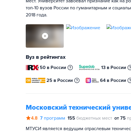
мест. Университет завоевал признание как на р
топ-10 вузов России по гуманитарным и социал
2018 года.
Вуз в рейтингах
50 в России
13 в России
25 в России
64 в России
Московский технический униве
4.8
7
программ
155
бюджетных мест
от 75
п
МТУСИ является ведущим отраслевым техническ