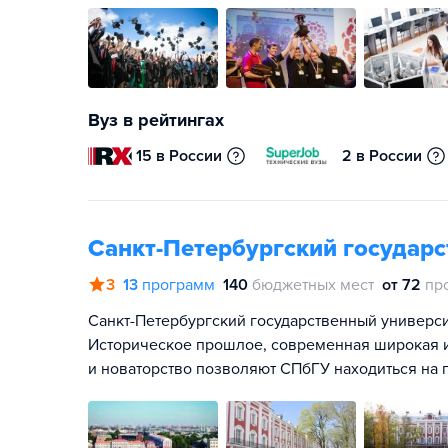
Вуз в рейтингах
15 в России
2 в России
Санкт-Петербургский государ
3
13
программ
140
бюджетных мест
от 72
пр
Санкт-Петербургский государственный университ
Историческое прошлое, современная широкая и
и новаторство позволяют СПбГУ находиться на 