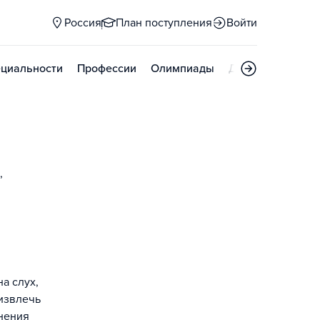
Россия
План поступления
Войти
циальности
Профессии
Олимпиады
Дни открытых д
,
а слух,
 извлечь
анения