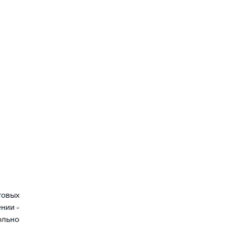
товых
нии -
ольно