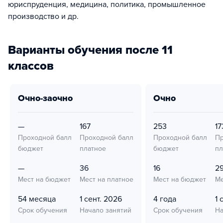
юриспруденция, медицина, политика, промышленное
производство и др.
Варианты обучения после 11
классов
очно-заочно
очно
—
167
253
17
Проходной балл
Проходной балл
Проходной балл
Пр
бюджет
платное
бюджет
пл
—
36
16
2
Мест на бюджет
Мест на платное
Мест на бюджет
Ме
54 месяца
1 сент. 2026
4 года
1 
Срок обучения
Начало занятий
Срок обучения
На