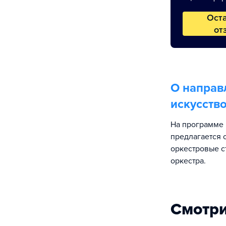
Ост
от
О направ
искусств
На программе 
предлагается 
оркестровые с
оркестра.
Смотри