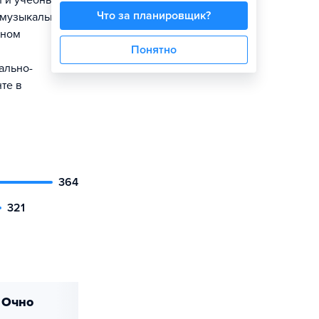
и и учебными
Что за планировщик?
 музыкальных
нном
Понятно
ально-
те в
364
321
очно