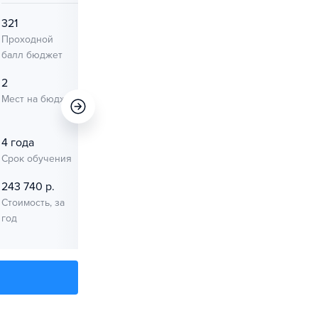
321
—
Проходной
Проходной
балл бюджет
балл платное
2
2
Мест на бюджет
Мест на
платное
4 года
1 сент. 2026
Срок обучения
Начало занятий
243 740 р.
Стоимость, за
год