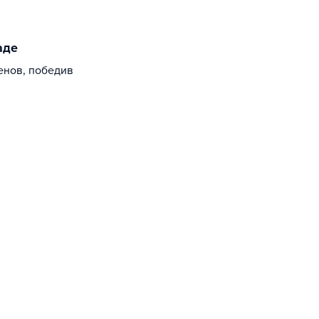
аде
енов, победив