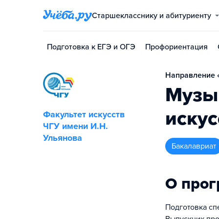
Старшекласснику и абитуриенту
Подготовка к ЕГЭ и ОГЭ
Профориентация
Направление «
Музы
искус
Факультет искусств
ЧГУ имени И.Н.
Ульянова
бакалавриат
О про
Подготовка сп