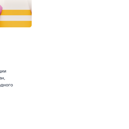
ции
ан,
одного