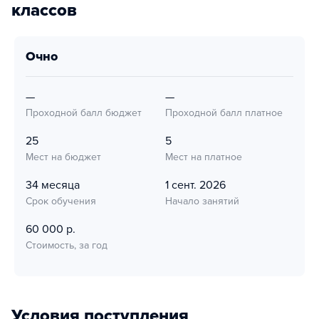
классов
очно
—
—
Проходной балл бюджет
Проходной балл платное
25
5
Мест на бюджет
Мест на платное
34 месяца
1 сент. 2026
Срок обучения
Начало занятий
60 000 р.
Стоимость, за год
Условия поступления