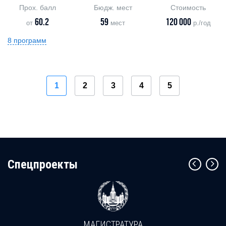
Прох. балл
Бюдж. мест
Стоимость
60.2
59
120 000
от
мест
р./год
8 программ
1
2
3
4
5
Cпецпроекты
МАГИСТРАТУРА