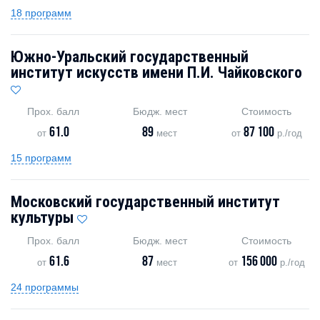
18 программ
Южно-Уральский государственный
институт искусств имени П.И. Чайковского
Прох. балл
Бюдж. мест
Стоимость
61.0
89
87 100
от
мест
от
р./год
15 программ
Московский государственный институт
культуры
Прох. балл
Бюдж. мест
Стоимость
61.6
87
156 000
от
мест
от
р./год
24 программы