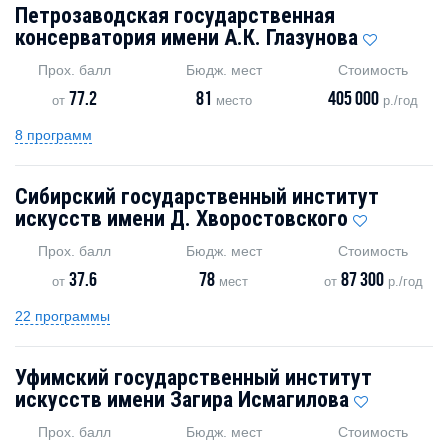
Петрозаводская государственная
консерватория имени А.К. Глазунова
Прох. балл
Бюдж. мест
Стоимость
77.2
81
405 000
от
место
р./год
8 программ
Сибирский государственный институт
искусств имени Д. Хворостовского
Прох. балл
Бюдж. мест
Стоимость
37.6
78
87 300
от
мест
от
р./год
22 программы
Уфимский государственный институт
искусств имени Загира Исмагилова
Прох. балл
Бюдж. мест
Стоимость