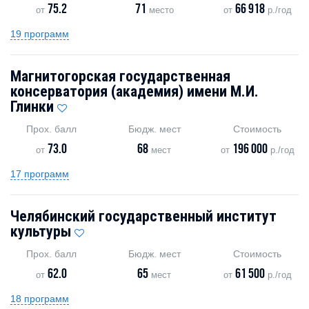
75.2
71
66 918
от
место
от
р./год
19 программ
Магнитогорская государственная
консерватория (академия) имени М.И.
Глинки
Прох. балл
Бюдж. мест
Стоимость
73.0
68
196 000
от
мест
от
р./год
17 программ
Челябинский государственный институт
культуры
Прох. балл
Бюдж. мест
Стоимость
62.0
65
61 500
от
мест
от
р./год
18 программ