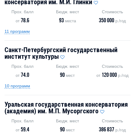
консерватория им. М.И. Глинки
Прох. балл
Бюдж. мест
Стоимость
78.6
93
350 000
от
места
р./год
11 программ
Санкт-Петербургский государственный
институт культуры
Прох. балл
Бюдж. мест
Стоимость
74.0
90
120 000
от
мест
от
р./год
10 программ
Уральская государственная консерватория
(академия) им. М.П. Мусоргского
Прох. балл
Бюдж. мест
Стоимость
59.4
90
386 837
от
мест
р./год