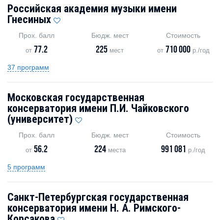
Российская академия музыки имени
Гнесиных
Прох. балл
Бюдж. мест
Стоимость
77.2
225
710 000
от
мест
от
р./год
37 программ
Московская государственная
консерватория имени П.И. Чайковского
(университет)
Прох. балл
Бюдж. мест
Стоимость
56.2
224
991 081
от
места
р./год
5 программ
Санкт-Петербургская государственная
консерватория имени Н. А. Римского-
Корсакова