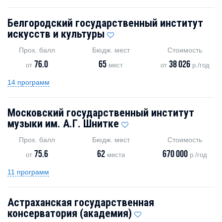
Белгородский государственный институт
искусств и культуры
Прох. балл
Бюдж. мест
Стоимость
76.0
65
38 026
от
мест
от
р./год
14 программ
Московский государственный институт
музыки им. А.Г. Шнитке
Прох. балл
Бюдж. мест
Стоимость
75.6
62
670 000
от
места
р./год
11 программ
Астраханская государственная
консерватория (академия)