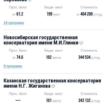
Прох. балл
Бюдж. мест
Стоимость
61.2
199
404 200
от
мест
от
р./год
18 программ
Новосибирская государственная
консерватория имени М.И.Глинки
Прох. балл
Бюдж. мест
Стоимость
74.6
102
344 534
от
места
р./год
8 программ
Казанская государственная консерватория
имени Н.Г. Жиганова
Прох. балл
Бюдж. мест
Стоимость
—
101
343 132
место
р./год