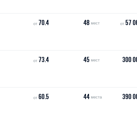
70.4
48
57 0
мест
от
от
73.4
45
300 0
мест
от
60.5
44
390 0
места
от