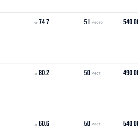
74.7
51
540 0
место
от
80.2
50
490 0
мест
от
60.6
50
540 0
мест
от