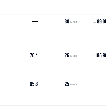
—
30
89 0
мест
от
76.4
26
195 9
мест
от
65.8
25
мест