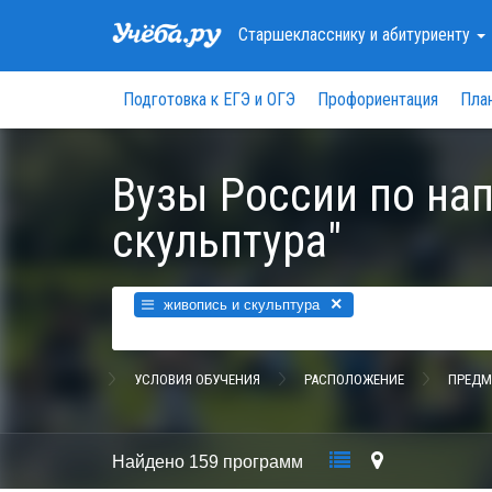
Старшекласснику
и абитуриенту
Подготовка к ЕГЭ и ОГЭ
Профориентация
Пла
Вузы России по на
скульптура"
×
живопись и скульптура
УСЛОВИЯ ОБУЧЕНИЯ
РАСПОЛОЖЕНИЕ
ПРЕДМ
Найдено
159 программ