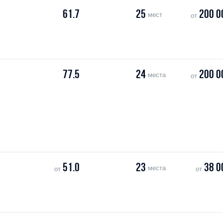
61.7
25
200 0
мест
от
77.5
24
200 0
места
от
51.0
23
38 0
места
от
от