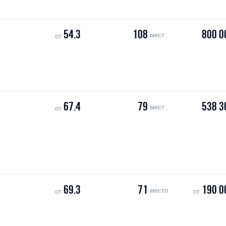
54.3
108
800 0
мест
от
67.4
79
538 3
мест
от
69.3
71
190 0
место
от
от