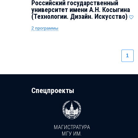
Российский государственный
университет имени А.Н. Косыгина
(Технологии. Дизайн. Искусство)
2 программы
1
Cпецпроекты
МАГИСТРАТУРА
И
МГУ ИМ.