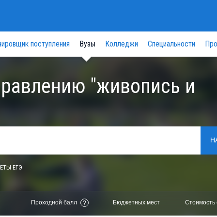
нировщик поступления
Вузы
Колледжи
Специальности
Про
правлению "живопись и
Н
ЕТЫ ЕГЭ
Проходной балл
Бюджетных мест
Стоимость 
?