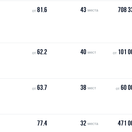
81.6
43
708 3
места
от
62.2
40
101 0
мест
от
от
63.7
38
60 0
мест
от
от
77.4
32
471 0
места