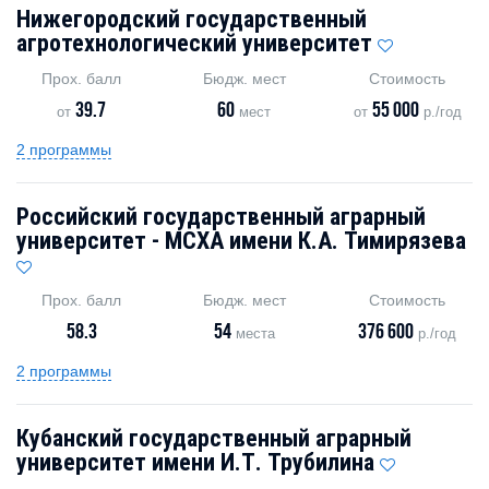
Нижегородский государственный
агротехнологический университет
Прох. балл
Бюдж. мест
Стоимость
39.7
60
55 000
от
мест
от
р./год
2 программы
Российский государственный аграрный
университет - МСХА имени К.А. Тимирязева
Прох. балл
Бюдж. мест
Стоимость
58.3
54
376 600
места
р./год
2 программы
Кубанский государственный аграрный
университет имени И.Т. Трубилина