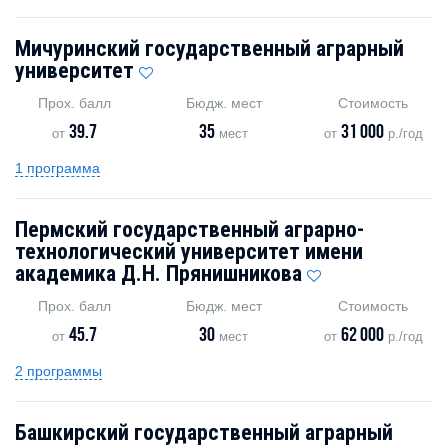
Мичуринский государственный аграрный
университет
Прох. балл
Бюдж. мест
Стоимость
39.7
35
31 000
от
мест
от
р./год
1 программа
Пермский государственный аграрно-
технологический университет имени
академика Д.Н. Прянишникова
Прох. балл
Бюдж. мест
Стоимость
45.7
30
62 000
от
мест
от
р./год
2 программы
Башкирский государственный аграрный