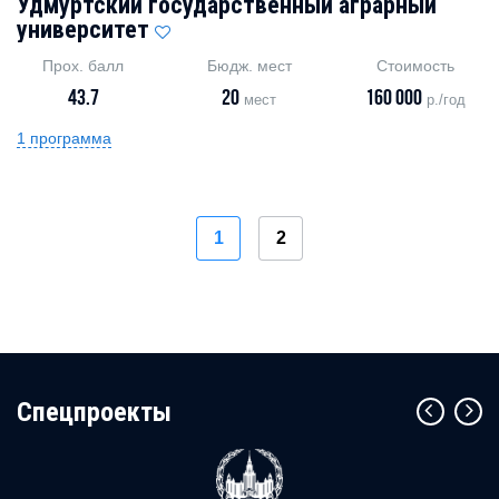
Удмуртский государственный аграрный
университет
Прох. балл
Бюдж. мест
Стоимость
43.7
20
160 000
мест
р./год
1 программа
1
2
Cпецпроекты