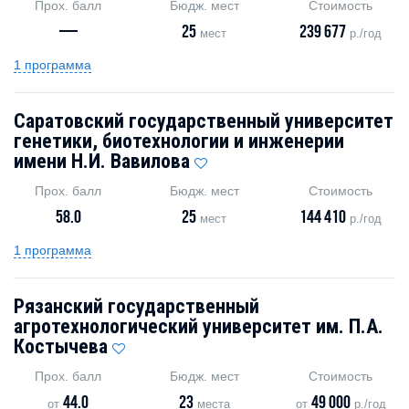
Прох. балл
Бюдж. мест
Стоимость
—
25
239 677
мест
р./год
1 программа
Саратовский государственный университет
генетики, биотехнологии и инженерии
имени Н.И. Вавилова
Прох. балл
Бюдж. мест
Стоимость
58.0
25
144 410
мест
р./год
1 программа
Рязанский государственный
агротехнологический университет им. П.А.
Костычева
Прох. балл
Бюдж. мест
Стоимость
44.0
23
49 000
от
места
от
р./год