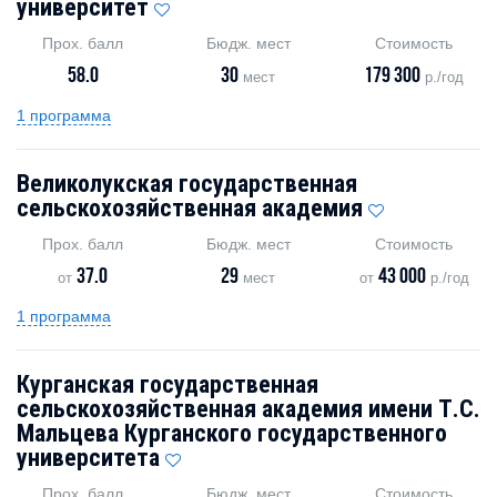
университет
Прох. балл
Бюдж. мест
Стоимость
58.0
30
179 300
мест
р./год
1 программа
Великолукская государственная
сельскохозяйственная академия
Прох. балл
Бюдж. мест
Стоимость
37.0
29
43 000
от
мест
от
р./год
1 программа
Курганская государственная
сельскохозяйственная академия имени Т.С.
Мальцева Курганского государственного
университета
Прох. балл
Бюдж. мест
Стоимость