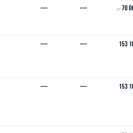
—
—
70 0
от
—
—
153 1
—
—
153 1