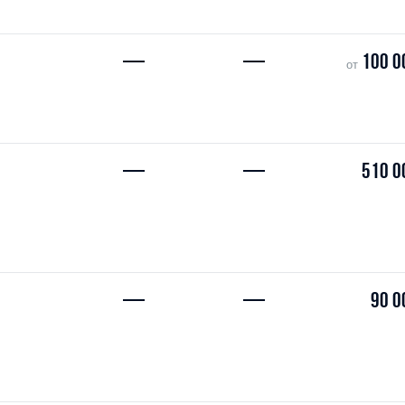
—
—
100 0
от
—
—
510 0
—
—
90 0