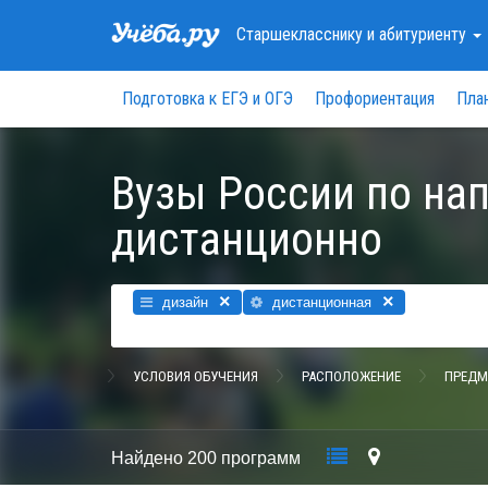
Старшекласснику
и абитуриенту
Подготовка к ЕГЭ и ОГЭ
Профориентация
Пла
Вузы России по на
дистанционно
×
×
дизайн
дистанционная
УСЛОВИЯ ОБУЧЕНИЯ
РАСПОЛОЖЕНИЕ
ПРЕДМ
Найдено
200 программ