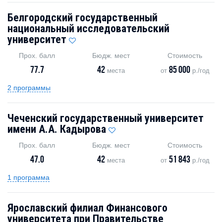
Белгородский государственный
национальный исследовательский
университет
Прох. балл
Бюдж. мест
Стоимость
77.7
42
85 000
места
от
р./год
2 программы
Чеченский государственный университет
имени А.А. Кадырова
Прох. балл
Бюдж. мест
Стоимость
47.0
42
51 843
места
от
р./год
1 программа
Ярославский филиал Финансового
университета при Правительстве