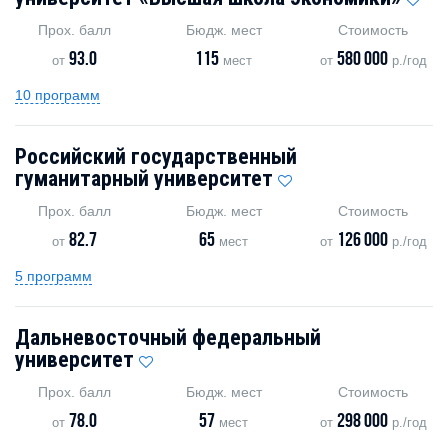
Прох. балл
Бюдж. мест
Стоимость
93.0
115
580 000
от
мест
от
р./год
10 программ
Российский государственный
гуманитарный университет
Прох. балл
Бюдж. мест
Стоимость
82.7
65
126 000
от
мест
от
р./год
5 программ
Дальневосточный федеральный
университет
Прох. балл
Бюдж. мест
Стоимость
78.0
57
298 000
от
мест
от
р./год