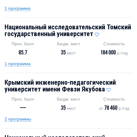
1 программа
Национальный исследовательский Томский
государственный университет
Прох. балл
Бюдж. мест
Стоимость
85.7
35
184 000
мест
р./год
1 программа
Крымский инженерно-педагогический
университет имени Февзи Якубова
Прох. балл
Бюдж. мест
Стоимость
—
35
78 460
мест
от
р./год
2 программы