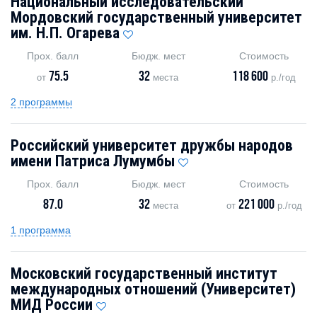
Национальный исследовательский
Мордовский государственный университет
им. Н.П. Огарева
Прох. балл
Бюдж. мест
Стоимость
75.5
32
118 600
от
места
р./год
2 программы
Российский университет дружбы народов
имени Патриса Лумумбы
Прох. балл
Бюдж. мест
Стоимость
87.0
32
221 000
места
от
р./год
1 программа
Московский государственный институт
международных отношений (Университет)
МИД России