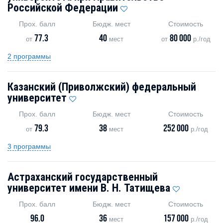
Российской Федерации
Прох. балл
Бюдж. мест
Стоимость
77.3
40
80 000
от
мест
от
р./год
2 программы
Казанский (Приволжский) федеральный
университет
Прох. балл
Бюдж. мест
Стоимость
79.3
38
252 000
от
мест
р./год
3 программы
Астраханский государственный
университет имени В. Н. Татищева
Прох. балл
Бюдж. мест
Стоимость
96.0
36
157 000
мест
р./год