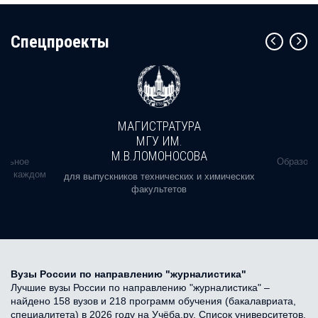
Cпецпроекты
МАГИСТРАТУРА
МГУ ИМ.
М.В.ЛОМОНОСОВА
альное
Образова
ь в каждом
для выпускников технических и химических
факультетов
Вузы России по направлению "журналистика"
Лучшие вузы России по направлению "журналистика" –
найдено 158 вузов и 218 программ обучения (бакалавриата,
специалитета) в 2026 году на Учёба.ру. Список университетов,