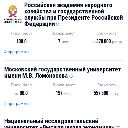
Российская академия народного
хозяйства и государственной
службы при Президенте Российской
Федерации
Прох. балл
Бюдж. мест
Стоимость
100.0
7
370 000
мест
от
р./год
4 программы
Московский государственный университет
имени М.В. Ломоносова
Прох. балл
Бюдж. мест
Стоимость
88.0
197
557 580
от
мест
р./год
3 программы
Национальный исследовательский
университет «Высшая школа экономики»