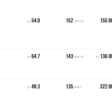
54.0
152
155 0
места
от
64.7
143
136 0
места
от
от
48.3
135
322 0
мест
от