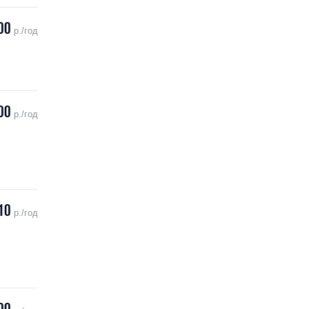
00
р./год
00
р./год
10
р./год