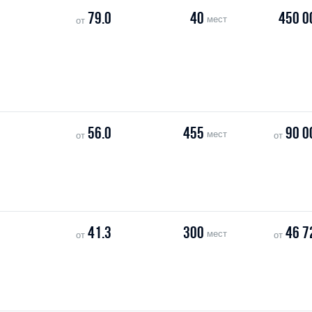
79.0
40
450 0
мест
от
56.0
455
90 0
мест
от
от
41.3
300
46 7
мест
от
от