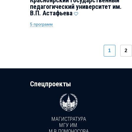
Красноярский государственный
педагогический университет им.
В.П. Астафьева
5 программ
1
2
Cпецпроекты
МАГИСТРАТУРА
И
МГУ ИМ.
М.В.ЛОМОНОСОВА