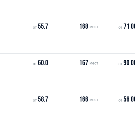
55.7
168
71 0
мест
от
от
60.0
167
90 0
мест
от
от
58.7
166
56 0
мест
от
от