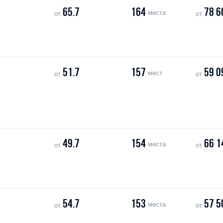
65.7
164
78 6
места
от
от
51.7
157
59 0
мест
от
от
49.7
154
66 1
места
от
от
54.7
153
57 5
места
от
от