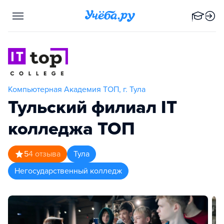
Компьютерная Академия TOП, г. Тула
Тульский филиал IT
колледжа TOП
5
4
отзыва
Тула
Негосударственный колледж