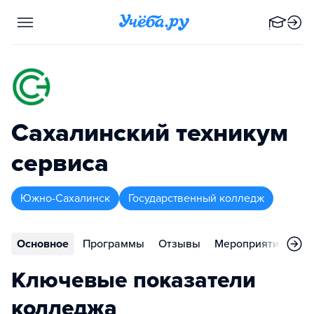
Сахалинский техникум
сервиса
Южно-Сахалинск
Государственный колледж
Основное
Программы
Отзывы
Мероприятия
Ко
Ключевые показатели
колледжа