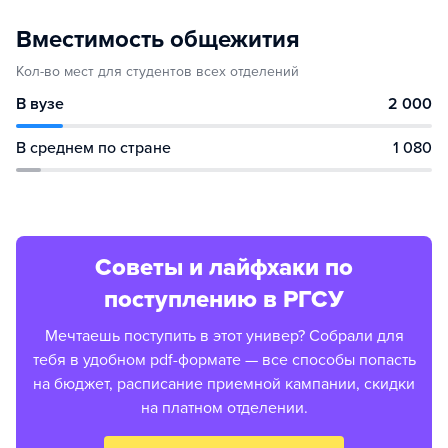
Вместимость общежития
Кол-во мест для студентов всех отделений
В вузе
2 000
В среднем по стране
1 080
Советы и лайфхаки по
поступлению в РГСУ
Мечтаешь поступить в этот универ? Собрали для
тебя в удобном pdf-формате — все способы попасть
на бюджет, расписание приемной кампании, скидки
на платном отделении.