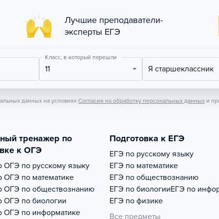
Лучшие преподаватели-
эксперты ЕГЭ
Класс, в который перешли
11
Я старшеклассник
нальных данных на условиях
Согласия на обработку персональных данных
и пр
тный тренажер по
Подготовка к ЕГЭ
вке к ОГЭ
ЕГЭ по русскому языку
р
ОГЭ по русскому языку
ЕГЭ по математике
р
ОГЭ по математике
ЕГЭ по обществознанию
р
ОГЭ по обществознанию
ЕГЭ по биологии
ЕГЭ по инфо
р
ОГЭ по биологии
ЕГЭ по физике
р
ОГЭ по информатике
Все предметы