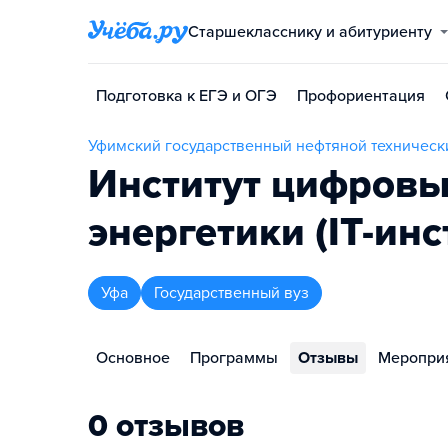
Старшекласснику и абитуриенту
Подготовка к ЕГЭ и ОГЭ
Профориентация
Уфимский государственный нефтяной техническ
Институт цифровы
энергетики (IT-ин
Уфа
Государственный вуз
Основное
Программы
Отзывы
Меропри
0 отзывов