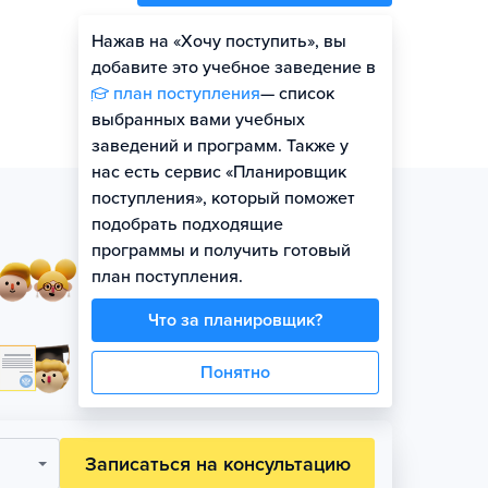
Нажав на «Хочу поступить», вы
Оценить шансы
добавите это учебное заведение в
план поступления
— список
выбранных вами учебных
заведений и программ. Также у
нас есть сервис «Планировщик
поступления», который поможет
подобрать подходящие
программы и получить готовый
Занятия в небольших
план поступления.
группах по уровню
Что за планировщик?
Официальная гарантия
Понятно
поступления на бюджет
Записаться на консультацию