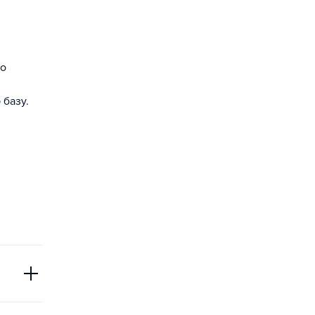
го
базу.