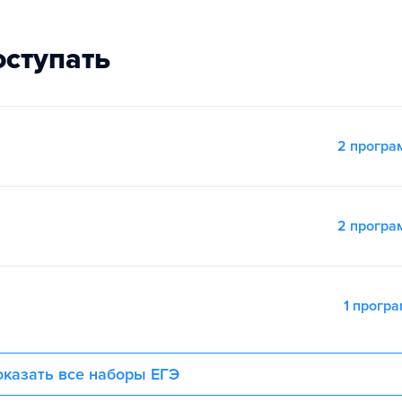
оступать
2 прогр
2 прогр
1 прогр
казать все наборы ЕГЭ