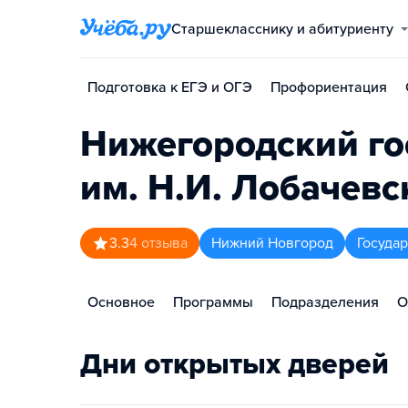
Старшекласснику и абитуриенту
Подготовка к ЕГЭ и ОГЭ
Профориентация
Нижегородский го
им. Н.И. Лобачевс
3.3
4
отзыва
Нижний Новгород
Госуда
Основное
Программы
Подразделения
О
Дни открытых дверей