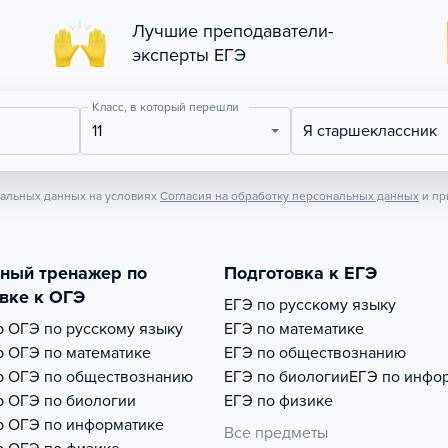
Лучшие преподаватели-
эксперты ЕГЭ
Класс, в который перешли
11
Я старшеклассник
нальных данных на условиях
Согласия на обработку персональных данных
и пр
тный тренажер по
Подготовка к ЕГЭ
вке к ОГЭ
ЕГЭ по русскому языку
р
ОГЭ по русскому языку
ЕГЭ по математике
р
ОГЭ по математике
ЕГЭ по обществознанию
р
ОГЭ по обществознанию
ЕГЭ по биологии
ЕГЭ по инфо
р
ОГЭ по биологии
ЕГЭ по физике
р
ОГЭ по информатике
Все предметы