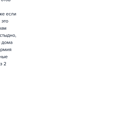
аже если
 это
нам
 стыдно,
ы дома
армия
мные
з 2