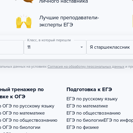
личного наставника
Лучшие преподаватели-
эксперты ЕГЭ
Класс, в который перешли
11
Я старшеклассник
нальных данных на условиях
Согласия на обработку персональных данных
и пр
тный тренажер по
Подготовка к ЕГЭ
вке к ОГЭ
ЕГЭ по русскому языку
р
ОГЭ по русскому языку
ЕГЭ по математике
р
ОГЭ по математике
ЕГЭ по обществознанию
р
ОГЭ по обществознанию
ЕГЭ по биологии
ЕГЭ по инфо
р
ОГЭ по биологии
ЕГЭ по физике