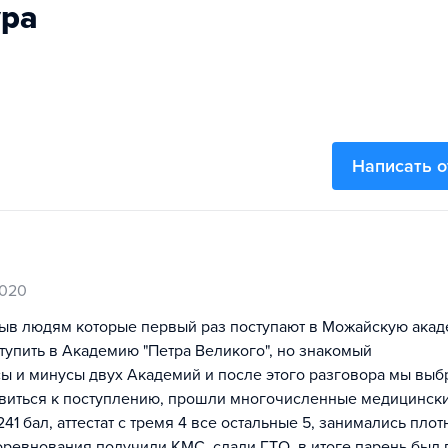
ура
Написать 
2020
тзыв людям которые первый раз поступают в Можайскую ака
тупить в Академию "Петра Великого", но знакомый
ы и минусы двух Академий и после этого разговора мы выб
виться к поступлению, прошли многочисленные медицинск
41 бал, аттестат с тремя 4 все остальные 5, занимались плот
оревнования получили КМС, сдали ГТО, в итоге парень был 