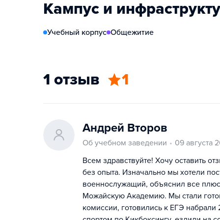
Кампус и инфраструкт
Учебный корпус
Общежитие
1 отзыв
1
Андрей Второв
Об учебном заведении
09 августа 
Всем здравствуйте! Хочу оставить о
без опыта. Изначально мы хотели пос
военнослужащий, объяснил все плюс
Можайскую Академию. Мы стали гото
комиссии, готовились к ЕГЭ набрали 2
спортом по Кикбоксингу, ездили на с