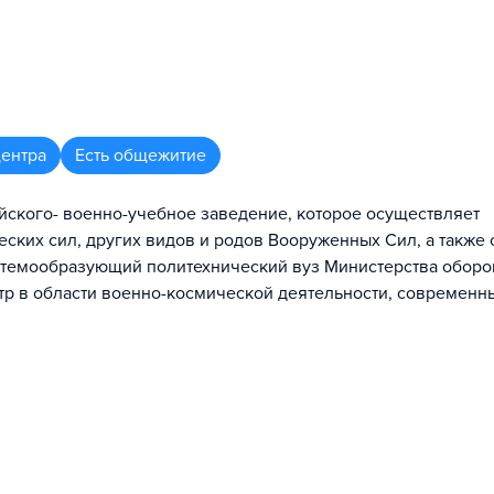
центра
Есть общежитие
ского- военно-учебное заведение, которое осуществляет
ских сил, других видов и родов Вооруженных Сил, а также
стемообразующий политехнический вуз Министерства оборо
тр в области военно-космической деятельности, современн