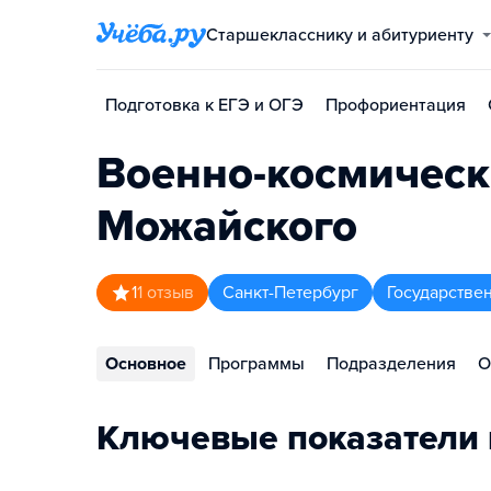
Старшекласснику и абитуриенту
Подготовка к ЕГЭ и ОГЭ
Профориентация
Военно-космическ
Можайского
1
1
отзыв
Санкт-Петербург
Государстве
Основное
Программы
Подразделения
О
Ключевые показатели 