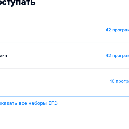
оступать
42 прогр
ика
42 прогр
16 прог
казать все наборы ЕГЭ