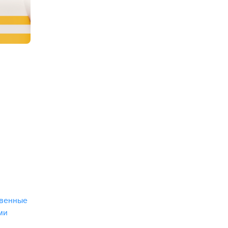
твенные
ми