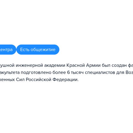
центра
Есть общежитие
здушной инженерной академии Красной Армии был создан фа
культета подготовлено более 6 тысяч специалистов для Во
уженных Сил Российской Федерации.