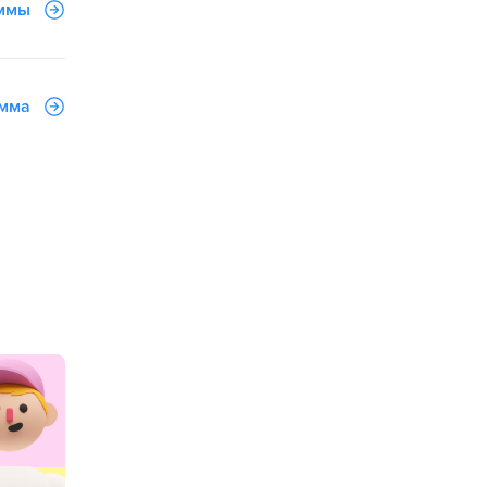
аммы
амма