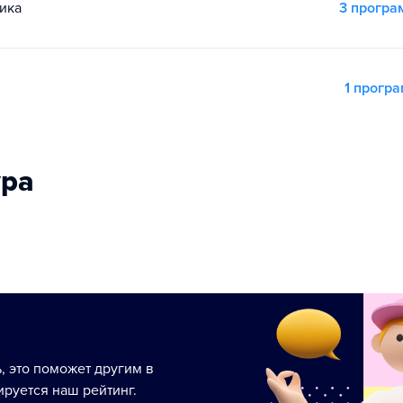
ика
3 прогр
1 прогр
ура
ь, это поможет другим в
руется наш рейтинг.